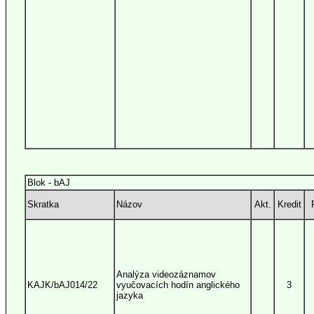
Blok - bAJ
Skratka
Názov
Akt.
Kredit
Analýza videozáznamov
KAJK/bAJ014/22
vyučovacích hodín anglického
3
jazyka