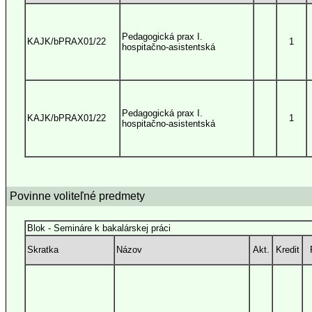
Pedagogická prax I.
KAJK/bPRAX01/22
1
hospitačno-asistentská
Pedagogická prax I.
KAJK/bPRAX01/22
1
hospitačno-asistentská
Povinne voliteľné predmety
Blok - Semináre k bakalárskej práci
Skratka
Názov
Akt.
Kredit