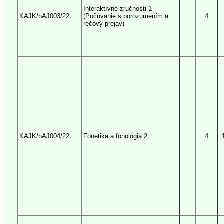
Interaktívne zručnosti 1
KAJK/bAJ003/22
(Počúvanie s porozumením a
4
rečový prejav)
KAJK/bAJ004/22
Fonetika a fonológia 2
4