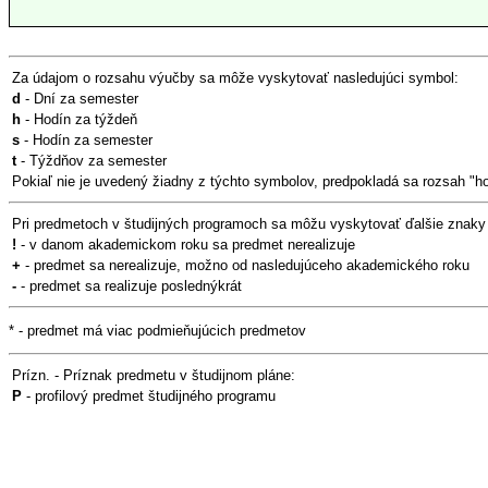
Za údajom o rozsahu výučby sa môže vyskytovať nasledujúci symbol:
d
- Dní za semester
h
- Hodín za týždeň
s
- Hodín za semester
t
- Týždňov za semester
Pokiaľ nie je uvedený žiadny z týchto symbolov, predpokladá sa rozsah "h
Pri predmetoch v študijných programoch sa môžu vyskytovať ďalšie znaky
!
- v danom akademickom roku sa predmet nerealizuje
+
- predmet sa nerealizuje, možno od nasledujúceho akademického roku
-
- predmet sa realizuje poslednýkrát
* - predmet má viac podmieňujúcich predmetov
Prízn. - Príznak predmetu v študijnom pláne:
P
- profilový predmet študijného programu