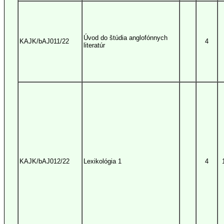
Úvod do štúdia anglofónnych
KAJK/bAJ011/22
4
literatúr
KAJK/bAJ012/22
Lexikológia 1
4