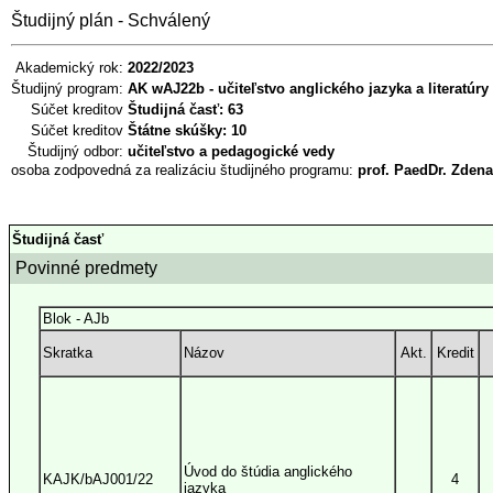
Študijný plán - Schválený
Akademický rok:
2022/2023
Študijný program:
AK wAJ22b - učiteľstvo anglického jazyka a literatúry 
Súčet kreditov
Študijná časť: 63
Súčet kreditov
Štátne skúšky: 10
Študijný odbor:
učiteľstvo a pedagogické vedy
osoba zodpovedná za realizáciu študijného programu:
prof. PaedDr. Zdena
Študijná časť
Povinné predmety
Blok - AJb
Skratka
Názov
Akt.
Kredit
Úvod do štúdia anglického
KAJK/bAJ001/22
4
jazyka