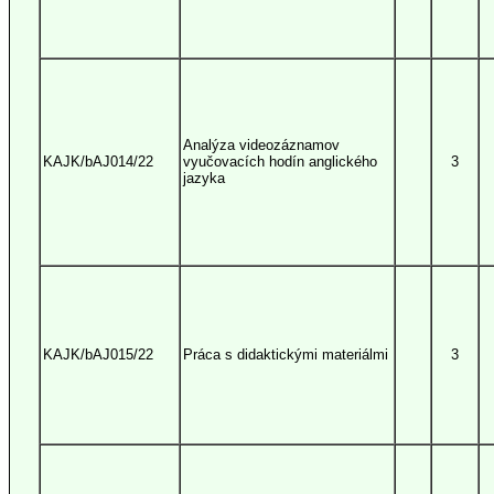
Analýza videozáznamov
KAJK/bAJ014/22
vyučovacích hodín anglického
3
jazyka
KAJK/bAJ015/22
Práca s didaktickými materiálmi
3