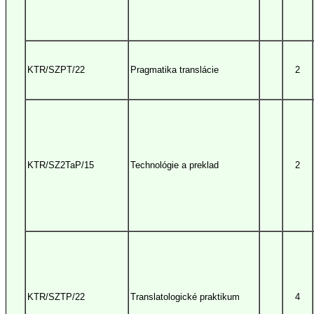
KTR/SZPT/22
Pragmatika translácie
2
KTR/SZ2TaP/15
Technológie a preklad
2
KTR/SZTP/22
Translatologické praktikum
4