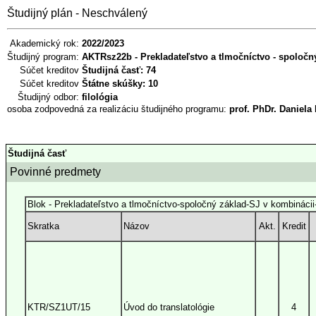
Študijný plán - Neschválený
Akademický rok:
2022/2023
Študijný program:
AKTRsz22b - Prekladateľstvo a tlmočníctvo - spoločný
Súčet kreditov
Študijná časť: 74
Súčet kreditov
Štátne skúšky: 10
Študijný odbor:
filológia
osoba zodpovedná za realizáciu študijného programu:
prof. PhDr. Daniela
Študijná časť
Povinné predmety
Blok - Prekladateľstvo a tlmočníctvo-spoločný základ-SJ v kombináci
Skratka
Názov
Akt.
Kredit
KTR/SZ1UT/15
Úvod do translatológie
4