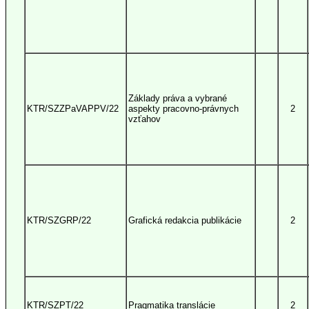
Základy práva a vybrané
KTR/SZZPaVAPPV/22
aspekty pracovno-právnych
2
vzťahov
KTR/SZGRP/22
Grafická redakcia publikácie
2
KTR/SZPT/22
Pragmatika translácie
2