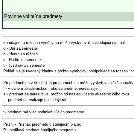
Povinne voliteľné predmety
Za údajom o rozsahu výučby sa môže vyskytovať nasledujúci symbol:
d
- Dní za semester
h
- Hodín za týždeň
s
- Hodín za semester
t
- Týždňov za semester
Pokiaľ nie je uvedený žiadny z týchto symbolov, predpokladá sa rozsah "h
Pri predmetoch v študijných programoch sa môžu vyskytovať ďalšie znaky
!
- v danom akademickom roku sa predmet nerealizuje
+
- predmet sa nerealizuje, možno od nasledujúceho akademického roku
-
- predmet sa realizuje poslednýkrát
* - predmet má viac podmieňujúcich predmetov
Prízn. - Príznak predmetu v študijnom pláne:
P
- profilový predmet študijného programu