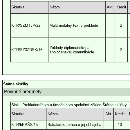
Skratka
Názov
Akt.
Kredit
KTR/SZMTvP/22
Multimodálny text v preklade
2
Základy diplomatickej a
KTR/SZ3ZDSK/15
2
spoločenskej komunikácie
Štátne skúšky
Povinné predmety
Blok - Prekladateľstvo a tlmočníctvo-spoločný základ-Štátne skúšky
Skratka
Názov
Akt.
Kredit
KTR/bBPŠS/15
Bakalárska práca a jej obhajoba
10