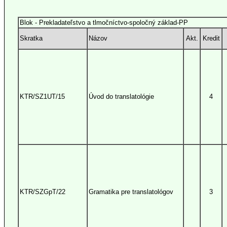
Blok - Prekladateľstvo a tlmočníctvo-spoločný základ-PP
Skratka
Názov
Akt.
Kredit
KTR/SZ1UT/15
Úvod do translatológie
4
KTR/SZGpT/22
Gramatika pre translatológov
3