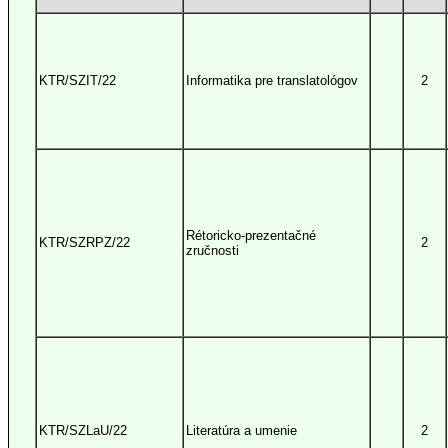
KTR/SZIT/22
Informatika pre translatológov
2
Rétoricko-prezentačné
KTR/SZRPZ/22
2
zručnosti
KTR/SZLaU/22
Literatúra a umenie
2