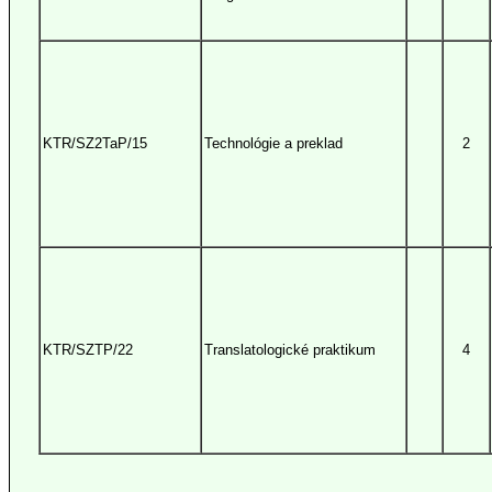
KTR/SZ2TaP/15
Technológie a preklad
2
KTR/SZTP/22
Translatologické praktikum
4