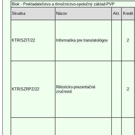
Blok - Prekladateľstvo a tlmočníctvo-spoločný základ-PVP
Skratka
Názov
Akt.
Kredit
KTR/SZIT/22
Informatika pre translatológov
2
Rétoricko-prezentačné
KTR/SZRPZ/22
2
zručnosti