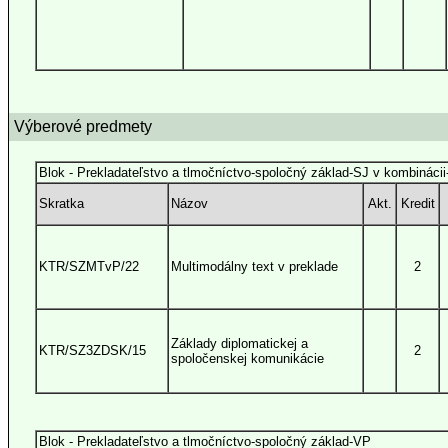
Výberové predmety
Blok - Prekladateľstvo a tlmočníctvo-spoločný základ-SJ v kombináci
Skratka
Názov
Akt.
Kredit
KTR/SZMTvP/22
Multimodálny text v preklade
2
Základy diplomatickej a
KTR/SZ3ZDSK/15
2
spoločenskej komunikácie
Blok - Prekladateľstvo a tlmočníctvo-spoločný základ-VP