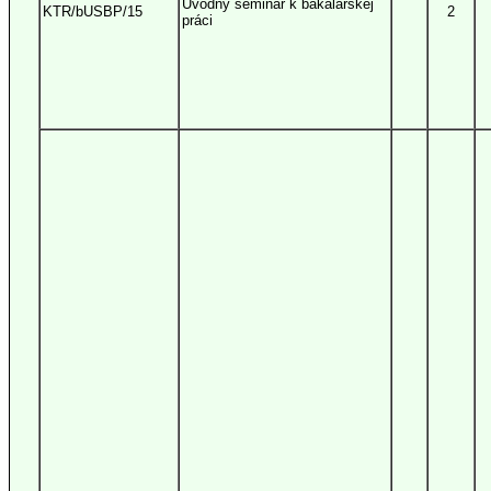
Úvodný seminár k bakalárskej
KTR/bUSBP/15
2
práci