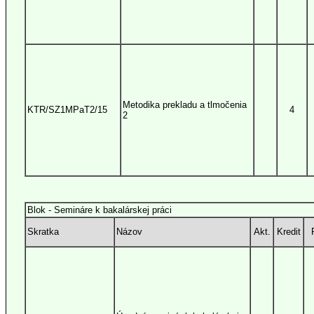
Metodika prekladu a tlmočenia
KTR/SZ1MPaT2/15
4
2
Blok - Semináre k bakalárskej práci
Skratka
Názov
Akt.
Kredit