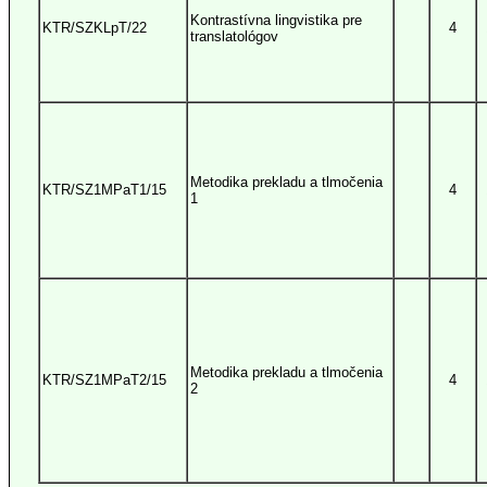
Kontrastívna lingvistika pre
KTR/SZKLpT/22
4
translatológov
Metodika prekladu a tlmočenia
KTR/SZ1MPaT1/15
4
1
Metodika prekladu a tlmočenia
KTR/SZ1MPaT2/15
4
2