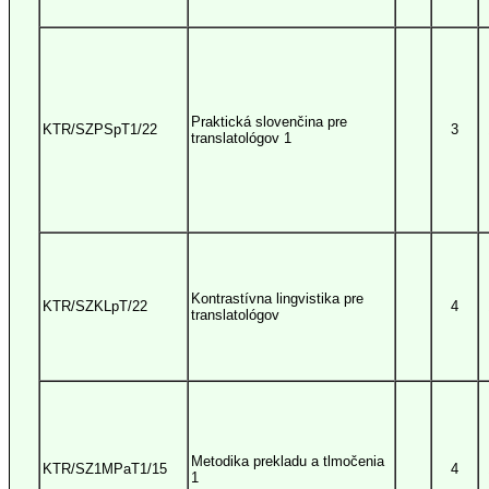
Praktická slovenčina pre
KTR/SZPSpT1/22
3
translatológov 1
Kontrastívna lingvistika pre
KTR/SZKLpT/22
4
translatológov
Metodika prekladu a tlmočenia
KTR/SZ1MPaT1/15
4
1