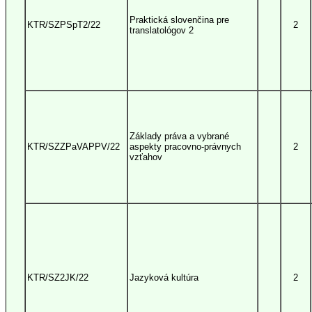
Praktická slovenčina pre
KTR/SZPSpT2/22
2
translatológov 2
Základy práva a vybrané
KTR/SZZPaVAPPV/22
aspekty pracovno-právnych
2
vzťahov
KTR/SZ2JK/22
Jazyková kultúra
2