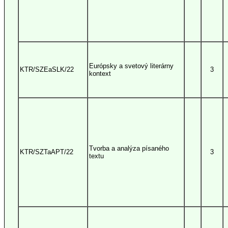
Európsky a svetový literárny
KTR/SZEaSLK/22
3
kontext
Tvorba a analýza písaného
KTR/SZTaAPT/22
3
textu